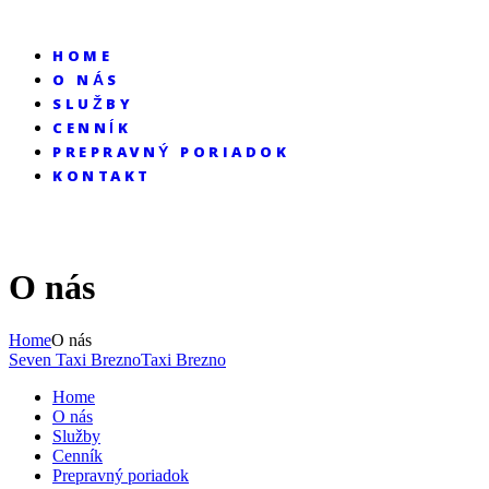
HOME
O NÁS
SLUŽBY
CENNÍK
PREPRAVNÝ PORIADOK
KONTAKT
O nás
Home
O nás
Seven Taxi Brezno
Taxi Brezno
Home
O nás
Služby
Cenník
Prepravný poriadok