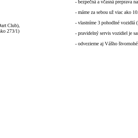
- bezpečná a včasná preprava na
- máme za sebou už viac ako 1
- vlastníme 3 pohodlné vozidlá
art Club),
ko 273/1)
- pravidelný servis vozidiel je
- odvezieme aj Vášho štvornohéh