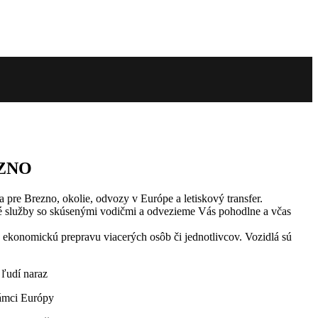
EZNO
pre Brezno, okolie, odvozy v Európe a letiskový transfer.
vé služby so skúsenými vodičmi a odvezieme Vás pohodlne a včas
 ekonomickú prepravu viacerých osôb či jednotlivcov. Vozidlá sú
 ľudí naraz
 rámci Európy