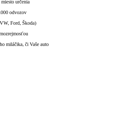
 miesto určenia
0.000 odvozov
 (VW, Ford, Škoda)
 samozrejmosťou
o miláčika, či Vaše auto