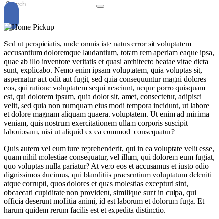
Sed ut perspiciatis, unde omnis iste natus error sit voluptatem
accusantium doloremque laudantium, totam rem aperiam eaque ipsa,
quae ab illo inventore veritatis et quasi architecto beatae vitae dicta
sunt, explicabo. Nemo enim ipsam voluptatem, quia voluptas sit,
aspernatur aut odit aut fugit, sed quia consequuntur magni dolores
eos, qui ratione voluptatem sequi nesciunt, neque porro quisquam
est, qui dolorem ipsum, quia dolor sit, amet, consectetur, adipisci
velit, sed quia non numquam eius modi tempora incidunt, ut labore
et dolore magnam aliquam quaerat voluptatem. Ut enim ad minima
veniam, quis nostrum exercitationem ullam corporis suscipit
laboriosam, nisi ut aliquid ex ea commodi consequatur?
Quis autem vel eum iure reprehenderit, qui in ea voluptate velit esse,
quam nihil molestiae consequatur, vel illum, qui dolorem eum fugiat,
quo voluptas nulla pariatur? At vero eos et accusamus et iusto odio
dignissimos ducimus, qui blanditiis praesentium voluptatum deleniti
atque corrupti, quos dolores et quas molestias excepturi sint,
obcaecati cupiditate non provident, similique sunt in culpa, qui
officia deserunt mollitia animi, id est laborum et dolorum fuga. Et
harum quidem rerum facilis est et expedita distinctio.