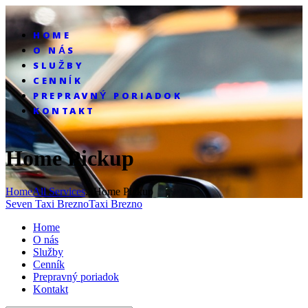
HOME
O NÁS
SLUŽBY
CENNÍK
PREPRAVNÝ PORIADOK
KONTAKT
Home Pickup
Home
All Services
...
Home Pickup
Seven Taxi Brezno
Taxi Brezno
Home
O nás
Služby
Cenník
Prepravný poriadok
Kontakt