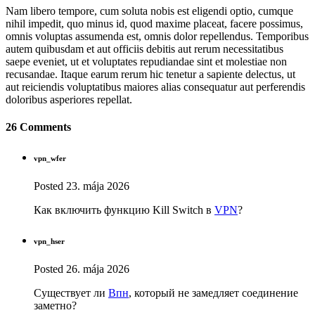
Nam libero tempore, cum soluta nobis est eligendi optio, cumque
nihil impedit, quo minus id, quod maxime placeat, facere possimus,
omnis voluptas assumenda est, omnis dolor repellendus. Temporibus
autem quibusdam et aut officiis debitis aut rerum necessitatibus
saepe eveniet, ut et voluptates repudiandae sint et molestiae non
recusandae. Itaque earum rerum hic tenetur a sapiente delectus, ut
aut reiciendis voluptatibus maiores alias consequatur aut perferendis
doloribus asperiores repellat.
26 Comments
vpn_wfer
Posted
23. mája 2026
Как включить функцию Kill Switch в
VPN
?
vpn_hser
Posted
26. mája 2026
Существует ли
Впн
, который не замедляет соединение
заметно?