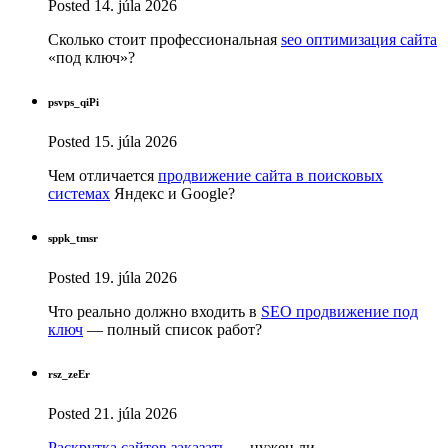
Posted
14. júla 2026
Сколько стоит профессиональная
seo оптимизация сайта
«под ключ»?
psvps_qiPi
Posted
15. júla 2026
Чем отличается
продвижение сайта в поисковых
системах
Яндекс и Google?
sppk_tmsr
Posted
19. júla 2026
Что реально должно входить в
SEO продвижение под
ключ
— полный список работ?
rsz_zeEr
Posted
21. júla 2026
Раскрутка сайтов заказать
— нужен ли